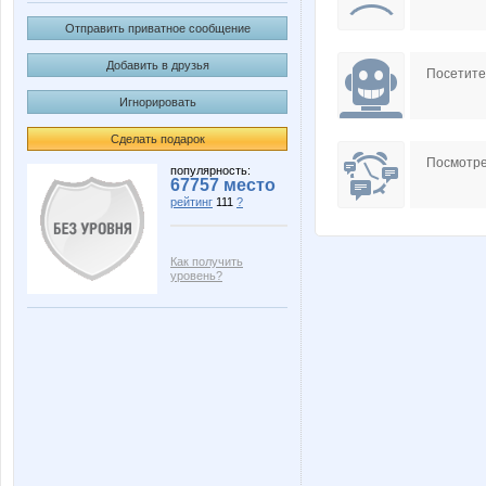
Отправить приватное сообщение
Добавить в друзья
Посетит
Игнорировать
Сделать подарок
Посмотре
популярность:
67757 место
рейтинг
111
?
Как получить
уровень?