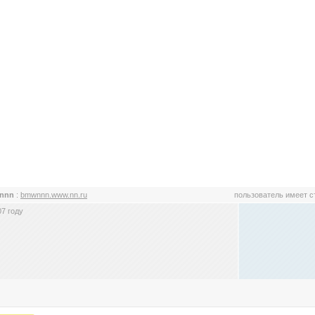
nnn
:
bmwnnn.www.nn.ru
пользователь имеет 
7 году