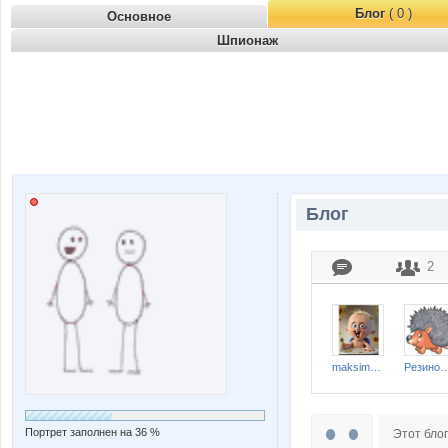
Блог
( 0 )
Основное
Шпионаж
Блог
2
maksimka@
Резиновы
Портрет заполнен на 36 %
Этот блог